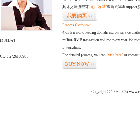
具体交易流程可
“点击这里”
查看或咨询support@
我要购买
>>
Process Overview:
4.cn is a world leading domain escrow service plat
million RMB transaction volume every year. We promi
联系我们
5 workdays.
For detailed process, you can
“visit here”
or contact
QQ：2726103981
BUY NOW
>>
Copyright © 1998 -2025 www.cu